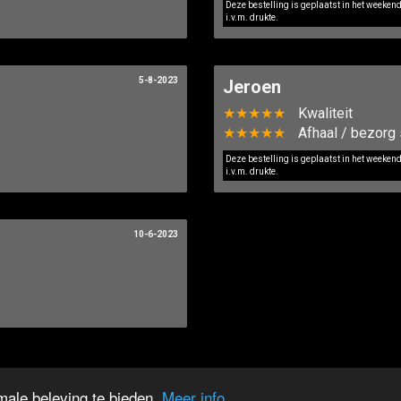
Deze bestelling is geplaatst in het weeken
i.v.m. drukte.
5-8-2023
Jeroen
★★★★★
Kwaliteit
★★★★★
Afhaal / bezorg 
Deze bestelling is geplaatst in het weeken
i.v.m. drukte.
10-6-2023
ale beleving te bieden.
Meer info