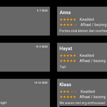
5-7-2024
Anna
★★★★★
Kwaliteit
★★★★ ☆
Afhaal / bezorg
Porties stuk kleiner dan voorhe
15-3-2024
Hayat
★★★★★
Kwaliteit
★★★★★
Afhaal / bezorg 
Top!
16-10-2023
Klaas
★★★ ☆☆
Kwaliteit
★★★★★
Afhaal / bezorg 
ijk!!
We waren niet erg enthousiast