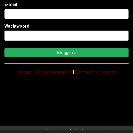
E-mail
Bestellen
Bestellen
Contact
Wachtwoord
Login
Inloggen
Inloggen
|
Account aanmaken
|
Wachtwoord vergeten
Powered by | ©
Cashdesk
-
891
2026