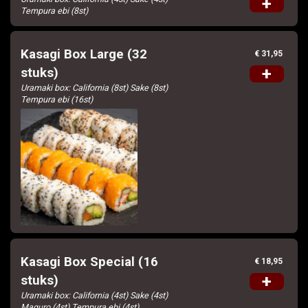
+
Tempura ebi (8st)
Kasagi Box Large (32
€ 31,95
+
stuks)
Uramaki box: California (8st) Sake (8st)
Tempura ebi (16st)
Kasagi Box Special (16
€ 18,95
+
stuks)
Uramaki box: California (4st) Sake (4st)
Maguro (4st) Tempura ebi (4st)