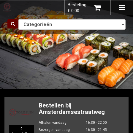
Bestelling
×
Tog
€ 0,00
navi
Kies een vestiging
U heeft nog geen producten in uw
winkelmandje.
Bestellen bij
Amsterdamsestraatweg
Totaal:
€ 0,00
Afhalen vandaag:
16:30 - 22:00
9
Bezorgen vandaag:
16:30 - 21:45
Verder winkelen