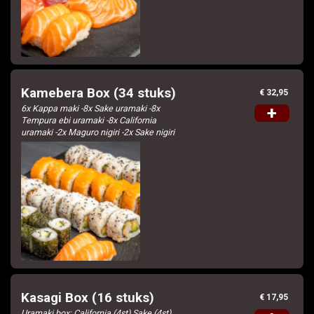
Kamebera Box (34 stuks)
€ 32,95
6x Kappa maki -8x Sake uramaki -8x
+
Tempura ebi uramaki -8x California
uramaki -2x Maguro nigiri -2x Sake nigiri
Kasagi Box (16 stuks)
€ 17,95
Uramaki box: California (4st) Sake (4st)