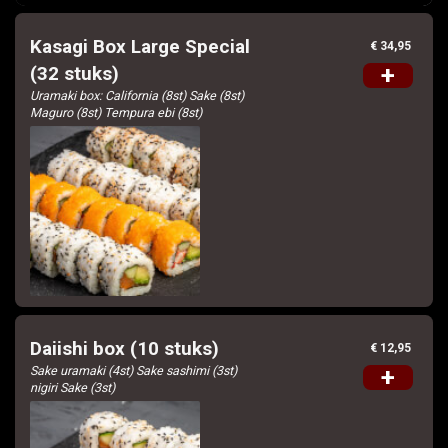
Kasagi Box Large Special
€ 34,95
+
(32 stuks)
Uramaki box: California (8st) Sake (8st)
Maguro (8st) Tempura ebi (8st)
Daiishi box (10 stuks)
€ 12,95
Sake uramaki (4st) Sake sashimi (3st)
+
nigiri Sake (3st)