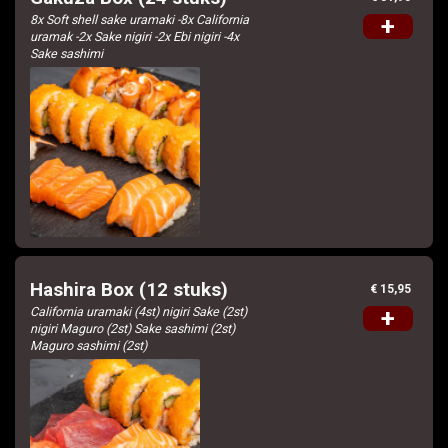
8x Soft shell sake uramaki -8x California
+
uramak -2x Sake nigiri -2x Ebi nigiri -4x
Sake sashimi
Hashira Box (12 stuks)
€ 15,95
California uramaki (4st) nigiri Sake (2st)
+
nigiri Maguro (2st) Sake sashimi (2st)
Maguro sashimi (2st)