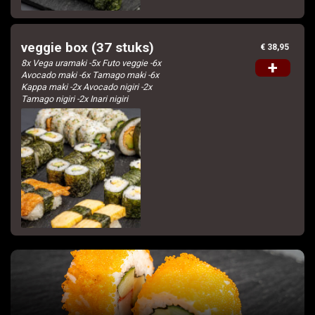
veggie box (37 stuks)
€ 38,95
8x Vega uramaki -5x Futo veggie -6x
+
Avocado maki -6x Tamago maki -6x
Kappa maki -2x Avocado nigiri -2x
Tamago nigiri -2x Inari nigiri
Home
Menu
Bestellen