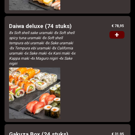
Daiwa deluxe (74 stuks)
€ 78,95
8x Soft shell sake uramaki -8x Soft shell
+
spicy tuna uramaki -8x Soft shell
tempura ebi uramaki -8x Sake uramaki
-8x Tempura ebi uramaki -8x California
uramaki -6x Sake maki -6x Kani maki -6x
Kappa maki -4x Maguro nigiri -4x Sake
nigiri
Gakuza Box (24 stuks)
€ 31,95