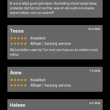
Ik word altijd goed geholpen. Bestelling stond optijd klaar,
ondanks dat het net na iftar was en de sushi en snacks
waren lekker vers en warm!!!
10-3-2026
Tessa
★★★★★
Kwaliteit
★★★★★
Afhaal / bezorg service
Wij bestellen vaan bij Tori met ons huis en ze stellen nooit
teleur
7-3-2026
Anne
★★★★★
Kwaliteit
★★★★★
Afhaal / bezorg service
6-3-2026
Heleen