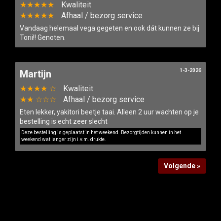
★★★★★
Kwaliteit
★★★★★
Afhaal / bezorg service
Vandaag helemaal vega gegeten en ook dát kunnen ze bij
Torii!! Genoten.
1-3-2026
Martijn
★★★★ ☆
Kwaliteit
★★ ☆☆☆
Afhaal / bezorg service
Eten lekker, yakitori beetje taai. Alleen 2 uur wachten op je
bestelling is echt zeer slecht
Deze bestelling is geplaatst in het weekend. Bezorgtijden kunnen in het
weekend wat langer zijn i.v.m. drukte.
Volgende »