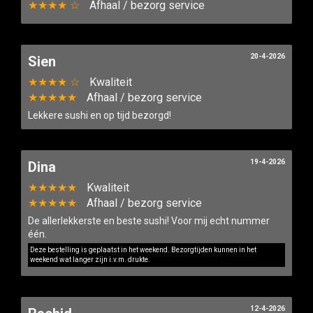
★★★★ ☆
Afhaal / bezorg service
20-4-2026
Sien
★★★★ ☆
Kwaliteit
★★★★★
Afhaal / bezorg service
Lekkere sushi en op tijd bezorgd!
19-4-2026
Dina
★★★★★
Kwaliteit
★★★★★
Afhaal / bezorg service
De allerlekkerste en beste sushi! Voor mij echt nummer
één.
Deze bestelling is geplaatst in het weekend. Bezorgtijden kunnen in het
weekend wat langer zijn i.v.m. drukte.
12-4-2026