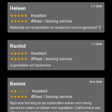
3-7-2026
Heleen
★★★★★
Kwaliteit
★★★★★
Afhaal / bezorg service
Makkelijk om te bestellen en wederom enorm genoten!! 👌
1-7-2026
Rachid
★★★★★
Kwaliteit
★★★★★
Afhaal / bezorg service
Superlekker en topservice
30-6-2026
Bennie
★★ ☆☆☆
Kwaliteit
★★★★★
Afhaal / bezorg service
Rijst was korrelig en de sushirollen waren niet stevig
gerold en vielen uit elkaar met oppakken. Californiarol zat