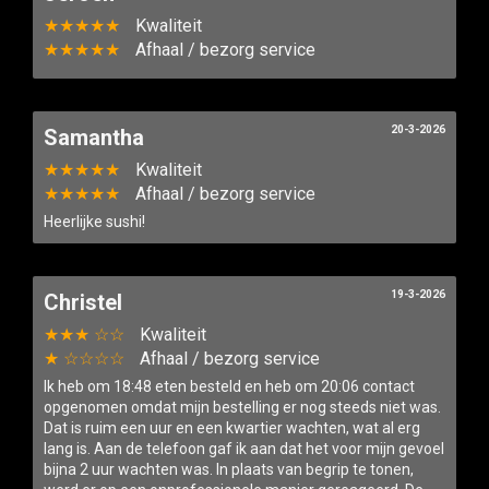
★★★★★
Kwaliteit
★★★★★
Afhaal / bezorg service
20-3-2026
Samantha
★★★★★
Kwaliteit
★★★★★
Afhaal / bezorg service
Heerlijke sushi!
19-3-2026
Christel
★★★ ☆☆
Kwaliteit
★ ☆☆☆☆
Afhaal / bezorg service
Ik heb om 18:48 eten besteld en heb om 20:06 contact
opgenomen omdat mijn bestelling er nog steeds niet was.
Dat is ruim een uur en een kwartier wachten, wat al erg
lang is. Aan de telefoon gaf ik aan dat het voor mijn gevoel
bijna 2 uur wachten was. In plaats van begrip te tonen,