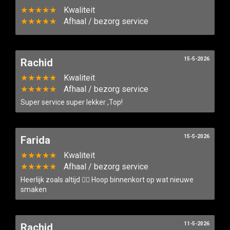
★★★★★
Kwaliteit
★★★★★
Afhaal / bezorg service
15-5-2026
Rachid
★★★★★
Kwaliteit
★★★★★
Afhaal / bezorg service
Home
Super service super lekker ,Top!
Menu
15-5-2026
Farida
Bestellen
★★★★★
Kwaliteit
★★★★★
Afhaal / bezorg service
Contact
Heerlijk zoals altijd 👌🏽 Hoop binnenkort op wat nieuwe
smaken
Login
11-5-2026
Rachid