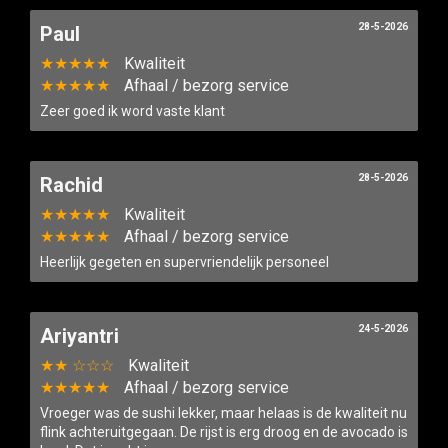
28-5-2026
Paul
★★★★★
Kwaliteit
★★★★★
Afhaal / bezorg service
Zeer goed ik word vaste klant
28-5-2026
Rachid
★★★★★
Kwaliteit
★★★★★
Afhaal / bezorg service
Heerlijk gegeten en supervriendelijk personeel
24-5-2026
Ariyantri
★★ ☆☆☆
Kwaliteit
★★★★★
Afhaal / bezorg service
Vroeger was de sushi lekker, maar helaas is de kwaliteit nu
flink achteruitgegaan. De rijst is erg droog en de avocado is