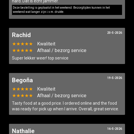
hard. Dat is echt jammer.
Deze bestelling is geplaatst in het weekend. Bezorgtijden kunnen in het
weekend wat langer zijn i.v.m. drukte.
20-5-2026
Rachid
★★★★★
Kwaliteit
★★★★★
Afhaal / bezorg service
Super lekker weer! top service
19-5-2026
Begoña
★★★★★
Kwaliteit
★★★★★
Afhaal / bezorg service
Tasty food at a good price. I ordered online and the food
was ready for pick up when I arrive. Overall, great service.
16-5-2026
Nathalie