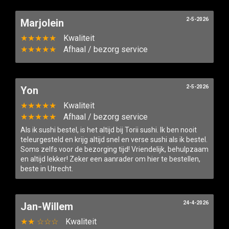
2-5-2026
Marjolein
★★★★★
Kwaliteit
★★★★★
Afhaal / bezorg service
2-5-2026
Yon
★★★★★
Kwaliteit
★★★★★
Afhaal / bezorg service
Als ik sushi bestel, is het altijd bij Torii sushi. Ik ben nooit
teleurgesteld en krijg altijd snel en verse sushi als ik bestel.
Soms zelfs voor de bezorging tijd! Vriendelijk, behulpzaam
en altijd lekker! Zeker een aanrader om hier te bestellen,
beste in Utrecht.
24-4-2026
Jan-Willem
★★ ☆☆☆
Kwaliteit