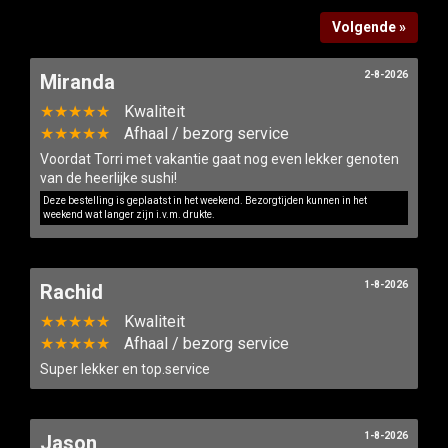
Volgende »
Bestellen
2-8-2026
Miranda
★★★★★
Kwaliteit
★★★★★
Afhaal / bezorg service
Voordat Torri met vakantie gaat nog even lekker genoten
van de heerlijke sushi!
Deze bestelling is geplaatst in het weekend. Bezorgtijden kunnen in het
weekend wat langer zijn i.v.m. drukte.
1-8-2026
Rachid
★★★★★
Kwaliteit
★★★★★
Afhaal / bezorg service
Super lekker en top.service
1-8-2026
Jason