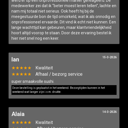
werd er op een onprofessionele manier gereageerd. De
medewerker zei dat ik “beter moest leren tellen”, lachte en
nam mij totaal niet serieus. Ook heeft hij bij de
meegestuurde bon de tijd omcirkeld, wat ik als onnodig en
onprofessioneel ervaarde. Dit vind ik echt niet kunnen. Een
lange wachttijd kan gebeuren, maar klantvriendelijkheid
hoort altijd voorop te staan. Door deze ervaring bestel ik
hier niet snel nog een keer.
15-3-2026
Ian
★★★★★
Kwaliteit
★★★★★
Afhaal / bezorg service
super smaakvolle sushi.
Deze bestelling is geplaatst in het weekend. Bezorgtijden kunnen in het
weekend wat langer zijn i.v.m. drukte.
14-3-2026
Alaia
★★★★★
Kwaliteit