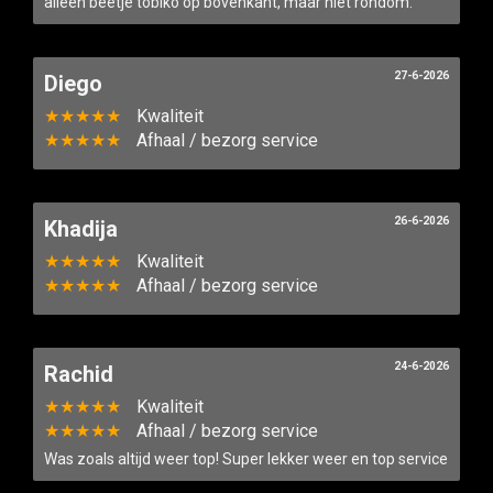
alleen beetje tobiko op bovenkant, maar niet rondom.
27-6-2026
Diego
★★★★★
Kwaliteit
★★★★★
Afhaal / bezorg service
26-6-2026
Khadija
★★★★★
Kwaliteit
★★★★★
Afhaal / bezorg service
24-6-2026
Rachid
★★★★★
Kwaliteit
★★★★★
Afhaal / bezorg service
Was zoals altijd weer top! Super lekker weer en top service